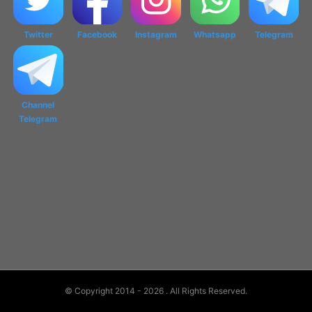
Twitter
Facebook
Instagram
Whatsapp
Telegram
Channel
Telegram
© Copyright 2014 - 2026
. All Rights Reserved.