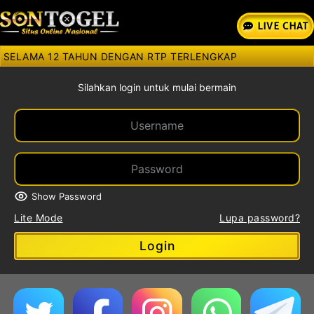
LIVE CHAT
I SELAMA 12 TAHUN DENGAN RTP TERLENGKAP
Silahkan login untuk mulai bermain
Show Password
Lite Mode
Lupa password?
Login